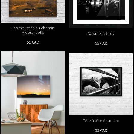
Les moutons du chemin
Alderbrooke
Dawn et Jeffrey
55 CAD
55 CAD
Tête à tête équestre
55 CAD