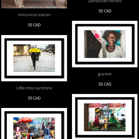
Danseuses étoiles
55 CAD
Amoureux transis
55 CAD
granmè
55 CAD
Little miss sunshine
55 CAD