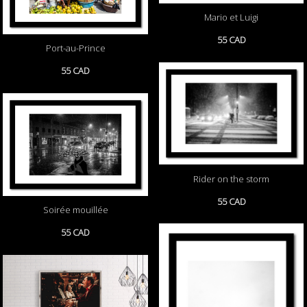
Mario et Luigi
55 CAD
Port-au-Prince
55 CAD
Rider on the storm
55 CAD
Soirée mouillée
55 CAD