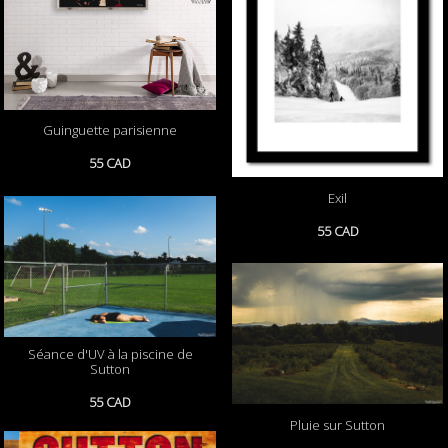
Guinguette parisienne
55 CAD
Exil
55 CAD
Séance d'UV à la piscine de
Sutton
55 CAD
Pluie sur Sutton