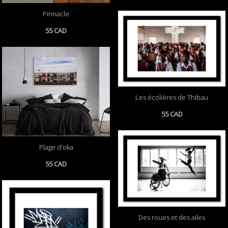
Pinnacle
55 CAD
Les écolières de Thibau
55 CAD
Plage d'oka
55 CAD
Des roues et des ailes