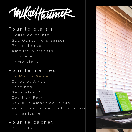
Pour le plaisir
Heure de pointe
Sud Ouest Hors Saison
Photo de rue
Amoureux transis
En scène
Immersions
Pour le meilleur
Le Monde Selon...
Corps et Âmes
Confinés
Génération C
Devilish Folk
David, diamant de la rue
Vie et mort d'un poète sclérosé
Humanitaire
Pour le cachet
Portraits