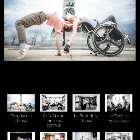
Corpuscule
C'est là que
Le Bruit de la
Le Théâtre
Danse
l'on s'est
Danse
Aphasique
connus